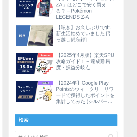
ZA」はどこで安く買え
る？ – Pokémon
LEGENDS Z-A
【呟き】お久しぶりです、
新生活始めていました [引
っ越し備忘録]
【2025年4月版】楽天SPU
攻略ガイド！ – 達成難易
度・損益分岐点
【2024年】Google Play
Pointsのウィークリーリワ
ードで獲得したポイントを
集計してみた (シルバーの
場合)
検索