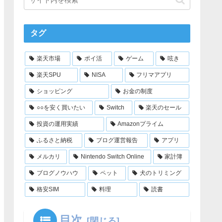
タグ
楽天市場
ポイ活
ゲーム
呟き
楽天SPU
NISA
フリマアプリ
ショッピング
お金の制度
○○を安く買いたい
Switch
楽天のセール
投資の運用実績
Amazonプライム
ふるさと納税
ブログ運営報告
アプリ
メルカリ
Nintendo Switch Online
家計簿
ブログノウハウ
ペット
犬のトリミング
格安SIM
料理
読書
目次