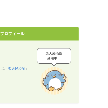
のプロフィール
楽天経済圏
愛用中！
元に「
楽天経済圏
」