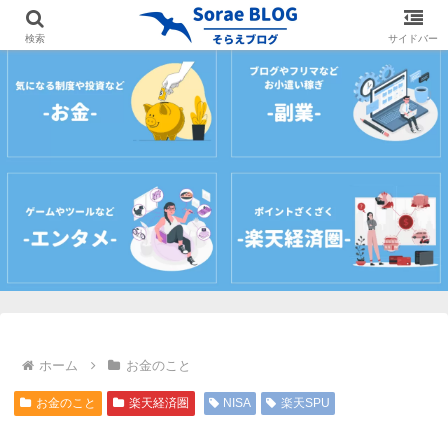
ホーム
プロフィール
サイトマップ
お問
検索
サイドバー
ホーム
お金のこと
お金のこと
楽天経済圏
NISA
楽天SPU