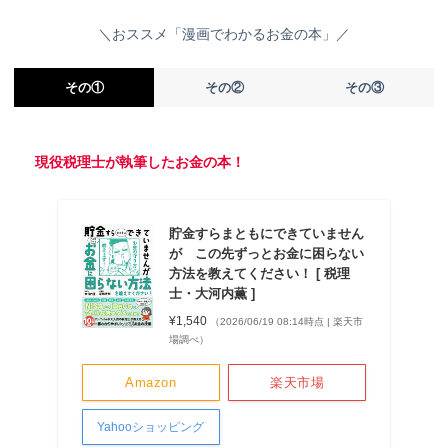
＼おススメ「漫画でわかるお金の本」／
その①
その②
その③
現役税理士が執筆したお金の本！
貯金すらまともにできていません
が この先ずっとお金に困らない
方法を教えてください！ [ 税理
士・大河内薫 ]
¥1,540
（2026/06/19 08:14時点 | 楽天市
場調べ）
Amazon
楽天市場
Yahooショッピング