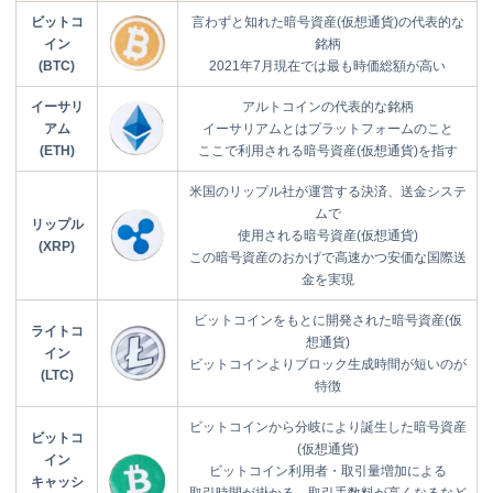
ビットコ
言わずと知れた暗号資産(仮想通貨)の代表的な
イン
銘柄
(BTC)
2021年7月現在では最も時価総額が高い
イーサリ
アルトコインの代表的な銘柄
アム
イーサリアムとはプラットフォームのこと
(ETH)
ここで利用される暗号資産(仮想通貨)を指す
米国のリップル社が運営する決済、送金システ
ムで
リップル
使用される暗号資産(仮想通貨)
(XRP)
この暗号資産のおかげで高速かつ安価な国際送
金を実現
ビットコインをもとに開発された暗号資産(仮
ライトコ
想通貨)
イン
ビットコインよりブロック生成時間が短いのが
(LTC)
特徴
ビットコインから分岐により誕生した暗号資産
ビットコ
(仮想通貨)
イン
ビットコイン利用者・取引量増加による
キャッシ
取引時間が掛かる、取引手数料が高くなるなど