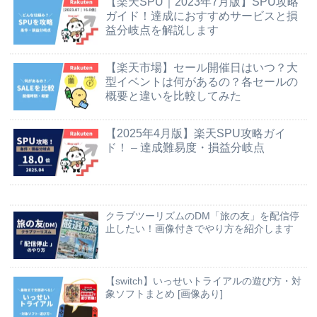
【楽天SPU｜2023年7月版】SPU攻略
ガイド！達成におすすめサービスと損
益分岐点を解説します
【楽天市場】セール開催日はいつ？大
型イベントは何があるの？各セールの
概要と違いを比較してみた
【2025年4月版】楽天SPU攻略ガイ
ド！ – 達成難易度・損益分岐点
クラブツーリズムのDM「旅の友」を配信停
止したい！画像付きでやり方を紹介します
【switch】いっせいトライアルの遊び方・対
象ソフトまとめ [画像あり]