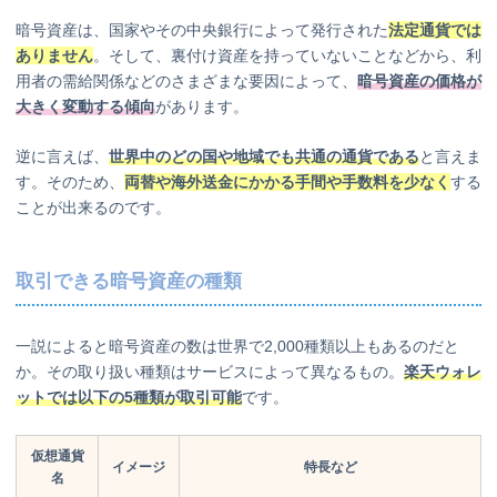
暗号資産は、国家やその中央銀行によって発行された
法定通貨では
ありません
。そして、裏付け資産を持っていないことなどから、利
用者の需給関係などのさまざまな要因によって、
暗号資産の価格が
大きく変動する傾向
があります。
逆に言えば、
世界中のどの国や地域でも共通の通貨である
と言えま
す。そのため、
両替や海外送金にかかる手間や手数料を少なく
する
ことが出来るのです。
取引できる暗号資産の種類
一説によると暗号資産の数は世界で2,000種類以上もあるのだと
か。その取り扱い種類はサービスによって異なるもの。
楽天ウォレ
ットでは以下の5種類が取引可能
です。
仮想通貨
イメージ
特長など
名