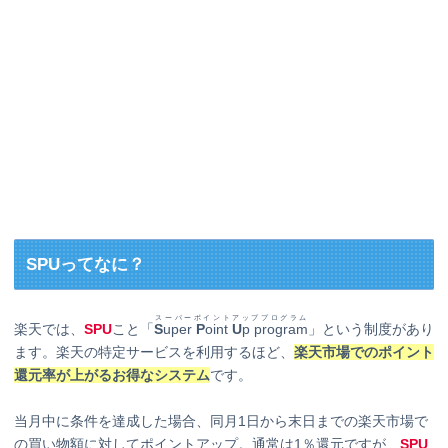
SPUってなに？
スーパーポイントアッププログラム
楽天では、
SPU
こと「
S
uper
P
oint
U
p program
」という制度があり
ます。楽天の特定サービスを利用するほど、
楽天市場でのポイント
還元率が上がるお得なシステム
です。
当月中に条件を達成した場合、同月1日から末日までの楽天市場で
の買い物額に対してポイントアップ。通常は1％還元ですが、
SPU