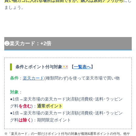
買い物カゴに入れる場所は自由ですが、購入は原則アプリから
にし
ましょう。
❷楽天カード：+2倍
条件とポイント付与対象
【
一覧表へ
】
条件
：
楽天カード
(種類問わず)を使って楽天市場で買い物
対象
：
●1倍→楽天市場の楽天カード決済額(消費税･送料･ラッピン
グ料
を含む
)：
通常ポイント
●1倍→楽天市場の楽天カード決済額(消費税･送料･ラッピン
グ料
は除く
)：期間限定ポイント
※「楽天カード」の一部だけポイント付与の対象が複雑&通常ポイントの付与。他サ