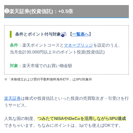
❺楽天証券(投資信託)：+0.5倍
条件
とポイント付与対象
【
一覧表へ
】
条件
：楽天ポイントコースと
マネーブリッジ
を設定のうえ、
当月合計30,000円以上※のポイント投資(投資信託)
対象
：楽天市場でのお買い物金額
※「米株積立および買付手数料無料海外ETF」はSPU対象外
楽天証券
は株式や投資信託といった投資の売買取次ぎ・引受けを行
うサービス。
人気な国の制度、
つみたてNISAやiDeCoを活用しながらSPU達成
できちゃいます。ちなみにポイントは、1pでも使えばOKです。