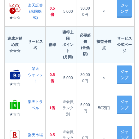
楽天証券
ジャ
0.5
30,00
(米国株
5,000
×
ンプ
倍
0円
★☆☆
式)
獲得上
必要経
達成お勧
限
サービス
サービス
費
損益分岐
め度
倍率
ポイン
公式ペー
名
(最低
点
☆☆☆
ト
ジ
額)
(月間)
楽天
ジャ
ウォレッ
0.5
30,00
5,000
×
ンプ
ト
倍
0円
★☆☆
楽天トラ
※会員
ジャ
5,000
ベル
1倍
ランク
50万円
ンプ
円
★☆☆
別
※会員
ジャ
楽天市場
0.5
ランク
0円
–
ンプ