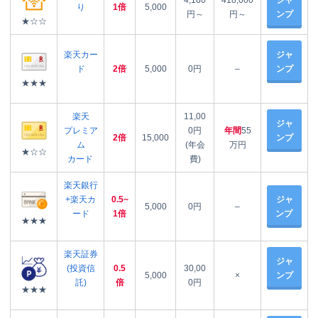
4,180
418,000
ジャ
り
1倍
5,000
円～
円～
ンプ
★☆☆
楽天カー
ジャ
ド
2倍
5,000
0円
–
ンプ
★★★
楽天
11,00
ジャ
プレミア
0円
年間
55
2倍
15,000
ンプ
ム
(年会
万円
★☆☆
カード
費)
楽天銀行
+楽天カ
0.5~
ジャ
5,000
0円
–
ード
1倍
ンプ
★★★
楽天証券
ジャ
(投資信
0.5
30,00
5,000
×
ンプ
託)
倍
0円
★★★