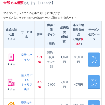
全部で16種類
あります【+15.0倍】
アイコンクリックでこの記事の見出しに飛びます
サービス名クリックでSPUの詳細ページに飛びます(公式サイト)
獲得上
楽天市場
必要経
達成お勧
限
損益分岐
サービス
サービス
費
め度
倍率
ポイン
点
公式ペー
名
(最低
☆☆☆
ト
(月額/
税
ジ
額)
(月間)
抜き
)
契約・
楽天モバ
1~3
会員
1,078
36,000
ジャ
イル
倍
ランク
円
円
ンプ
★★☆
別
楽天モバ
イル
ジャ
0.5
2,000
キャリア
5,000
40万円
ンプ
倍
円
★☆☆
決済
楽天ひか