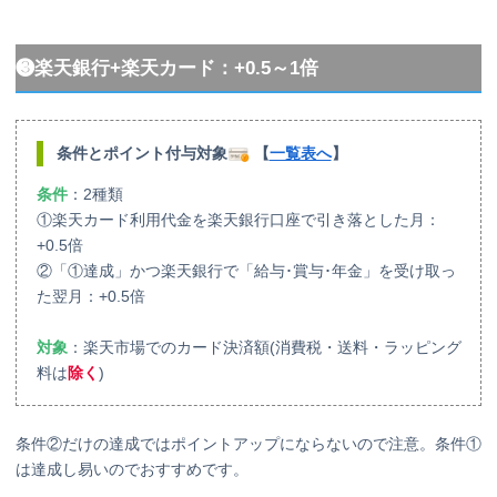
❸楽天銀行+楽天カード：+0.5～1倍
条件とポイント付与対象
【
一覧表へ
】
条件
：2種類
①楽天カード利用代金を楽天銀行口座で引き落とした月：
+0.5倍
②「①達成」かつ楽天銀行で「給与･賞与･年金」を受け取っ
た翌月：+0.5倍
対象
：楽天市場でのカード決済額(消費税・送料・ラッピング
料は
除く
)
条件②だけの達成ではポイントアップにならないので注意。条件①
は達成し易いのでおすすめです。