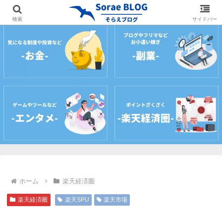
ホーム
プロフィール
サイトマップ
お問
検索
サイドバー
ホーム
楽天経済圏
楽天経済圏
楽天SPU
楽天市場