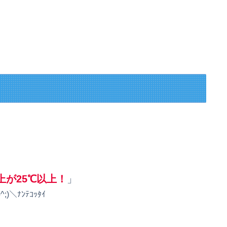
上が25℃以上！
」
^;)＼ﾅﾝﾃｺｯﾀｲ