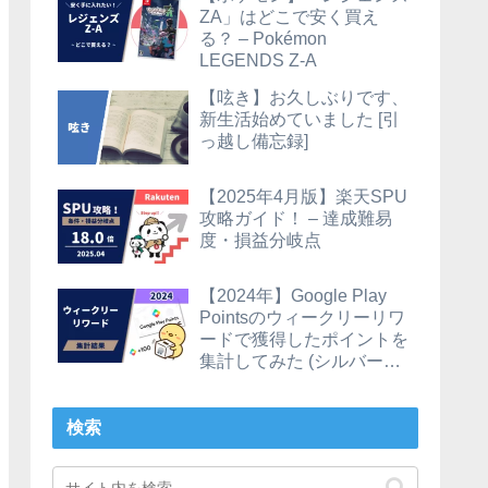
ZA」はどこで安く買え
る？ – Pokémon
LEGENDS Z-A
【呟き】お久しぶりです、
新生活始めていました [引
っ越し備忘録]
【2025年4月版】楽天SPU
攻略ガイド！ – 達成難易
度・損益分岐点
【2024年】Google Play
Pointsのウィークリーリワ
ードで獲得したポイントを
集計してみた (シルバーの
場合)
検索