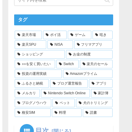
タグ
楽天市場
ポイ活
ゲーム
呟き
楽天SPU
NISA
フリマアプリ
ショッピング
お金の制度
○○を安く買いたい
Switch
楽天のセール
投資の運用実績
Amazonプライム
ふるさと納税
ブログ運営報告
アプリ
メルカリ
Nintendo Switch Online
家計簿
ブログノウハウ
ペット
犬のトリミング
格安SIM
料理
読書
目次