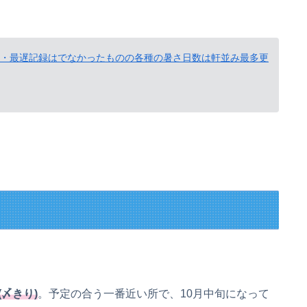
最早・最遅記録はでなかったものの各種の暑さ日数は軒並み最多更
し
。
〆きり)
。予定の合う一番近い所で、10月中旬になって