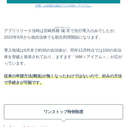
出典：公的個人認証アプリIAM – アイアム –
みやこのじょうし
アプリリリース当時は宮崎県
都城市
で先行導入のみでしたが、
2022年9月から他自治体でも順次利用開始になります。
導入地域は9月末で約30の自治体が、同年12⽉時点では150の⾃治
体を突破と発表されており、ますます「IAM＜アイアム＞」が広が
っています。
従来の申請方法(郵送)が無くなったわけではないので、好みの方法
で手続きが可能です。
ワンストップ特例制度