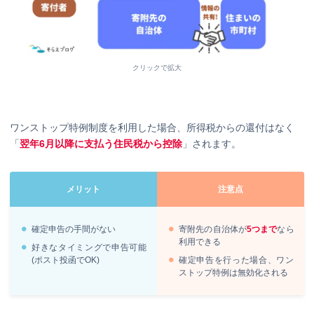
クリックで拡大
ワンストップ特例制度を利用した場合、所得税からの還付はなく
「
翌年6月以降に支払う住民税から控除
」されます。
メリット
注意点
確定申告の手間がない
寄附先の自治体が
5つまで
なら
利用できる
好きなタイミングで申告可能
(ポスト投函でOK)
確定申告を行った場合、ワン
ストップ特例は無効化される