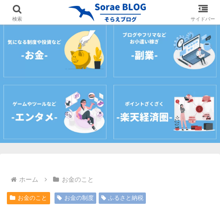
ホーム
プロフィール
サイトマップ
お問
検索
サイドバー
ホーム
お金のこと
お金のこと
お金の制度
ふるさと納税