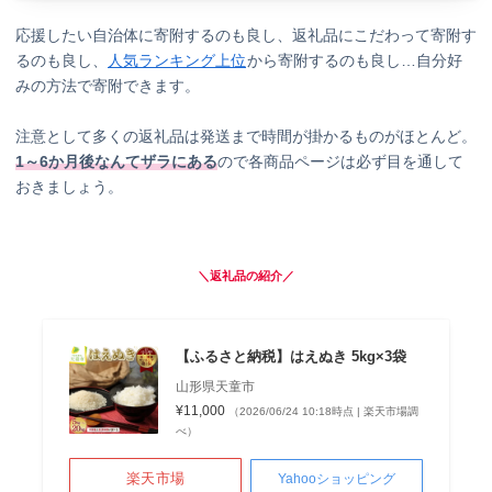
応援したい自治体に寄附するのも良し、返礼品にこだわって寄附す
るのも良し、
人気ランキング上位
から寄附するのも良し…自分好
みの方法で寄附できます。
注意として多くの返礼品は発送まで時間が掛かるものがほとんど。
1～6か月後なんてザラにある
ので各商品ページは必ず目を通して
おきましょう。
＼返礼品の紹介／
【ふるさと納税】はえぬき 5kg×3袋
山形県天童市
¥11,000
（2026/06/24 10:18時点 | 楽天市場調
べ）
楽天市場
Yahooショッピング