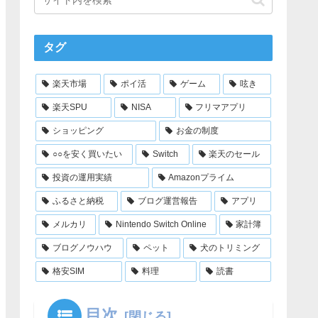
タグ
楽天市場
ポイ活
ゲーム
呟き
楽天SPU
NISA
フリマアプリ
ショッピング
お金の制度
○○を安く買いたい
Switch
楽天のセール
投資の運用実績
Amazonプライム
ふるさと納税
ブログ運営報告
アプリ
メルカリ
Nintendo Switch Online
家計簿
ブログノウハウ
ペット
犬のトリミング
格安SIM
料理
読書
目次