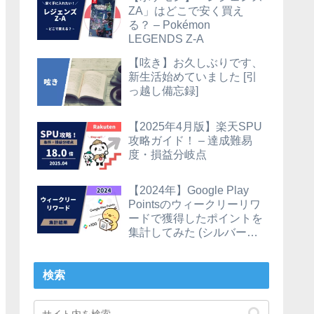
ZA」はどこで安く買え
る？ – Pokémon
LEGENDS Z-A
【呟き】お久しぶりです、
新生活始めていました [引
っ越し備忘録]
【2025年4月版】楽天SPU
攻略ガイド！ – 達成難易
度・損益分岐点
【2024年】Google Play
Pointsのウィークリーリワ
ードで獲得したポイントを
集計してみた (シルバーの
場合)
検索