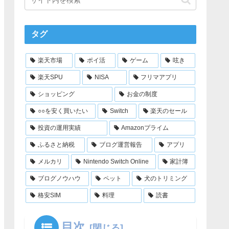
タグ
楽天市場
ポイ活
ゲーム
呟き
楽天SPU
NISA
フリマアプリ
ショッピング
お金の制度
○○を安く買いたい
Switch
楽天のセール
投資の運用実績
Amazonプライム
ふるさと納税
ブログ運営報告
アプリ
メルカリ
Nintendo Switch Online
家計簿
ブログノウハウ
ペット
犬のトリミング
格安SIM
料理
読書
目次