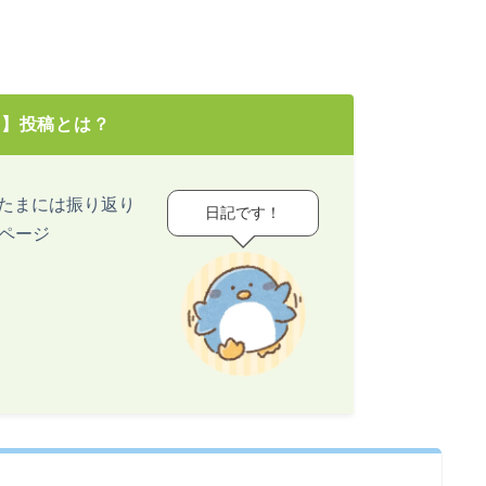
き】投稿とは？
ど、たまには振り返り
日記です！
ページ