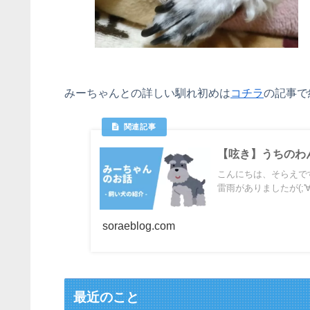
みーちゃんとの詳しい馴れ初めは
コチラ
の記事で
【呟き】うちのわん
こんにちは、そらえで
雷雨がありましたが(;'∀
soraeblog.com
最近のこと