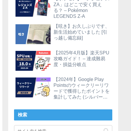
ZA」はどこで安く買え
る？ – Pokémon
LEGENDS Z-A
【呟き】お久しぶりです、
新生活始めていました [引
っ越し備忘録]
【2025年4月版】楽天SPU
攻略ガイド！ – 達成難易
度・損益分岐点
【2024年】Google Play
Pointsのウィークリーリワ
ードで獲得したポイントを
集計してみた (シルバーの
場合)
検索