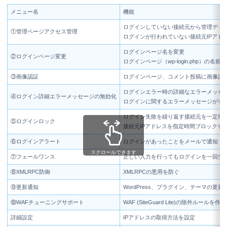
メニュー名
機能
ログインしていない接続元から管理ディレクト
①管理ページアクセス管理
ログインが行われていない接続元IPアドレス
ログインページ名を変更
②ログインページ変更
ログインページ（wp-login.php）の名
③画像認証
ログインページ、コメント投稿に画像認
ログインエラー時の詳細なエラーメッセ
④ログイン詳細エラーメッセージの無効化
ログインに関するエラーメッセージがす
ログイン失敗を繰り返す接続元を一定期
⑤ログインロック
接続元IPアドレスを指定時間ブロックす
⑥ログインアラート
ログインがあったことをメールで通知
スクロールできます
⑦フェールワンス
正しい入力を行ってもログインを一回失
⑧XMLRPC防御
XMLRPCの悪用を防ぐ
⑨更新通知
WordPress、プラグイン、テーマの
⑩WAFチューニングサポート
WAF (SiteGuard Lite)の除外ルールを作成
詳細設定
IPアドレスの取得方法を設定