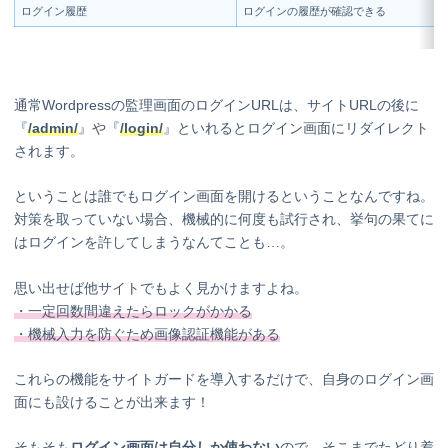
ログイン履歴
ログインの履歴が確認できる
通常Wordpressの監理画面のログインURLは、サイトURLの後に
『
/admin/
』や『
/login/
』といれるとログイン画面にリダイレクト
されます。
ということは誰でもログイン画面を開けるということなんですね。
対策を取っていない場合、機械的に何度も試行され、挙句の果てに
はログインを許してしまうなんてことも…。
思い出せば他サイトでもよく見かけますよね。
・一定回数間違えたらロックがかかる
・機械入力を防ぐため画像認証機能がある
これらの機能をサイトガードを導入するだけで、自身のログイン画
面にも設けることが出来ます！
そもそも
ログイン画面は自分しか使わない
ので、そこまでたどり着