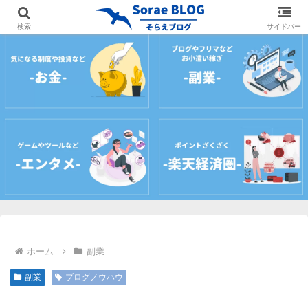
ホーム
プロフィール
サイトマップ
お問
検索
サイドバー
ホーム
副業
副業
ブログノウハウ